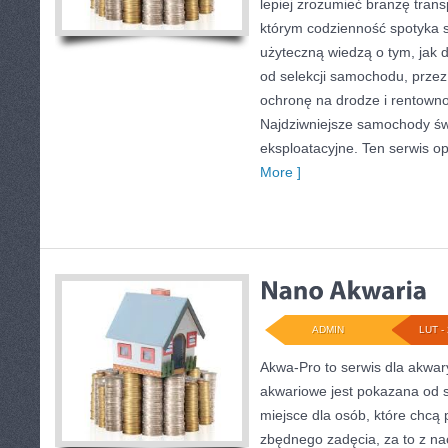
lepiej zrozumieć branżę trans
którym codzienność spotyka s
użyteczną wiedzą o tym, jak 
od selekcji samochodu, przez 
ochronę na drodze i rentowno
Najdziwniejsze samochody świ
eksploatacyjne. Ten serwis opi
More ]
ADMIN
LUT - 
Akwa-Pro to serwis dla akwar
akwariowe jest pokazana od s
miejsce dla osób, które chcą
zbędnego zadęcia, za to z na