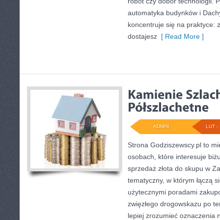
robót czy dobór technologii. 
automatyka budynków i Dachy
koncentruje się na praktyce: 
dostajesz
[ Read More ]
ADMIN
LUT - 
Strona Godziszewscy.pl to mi
osobach, które interesuje biżu
sprzedaż złota do skupu w Zam
tematyczny, w którym łączą si
użytecznymi poradami zakupo
zwięzłego drogowskazu po tem
lepiej zrozumieć oznaczenia 