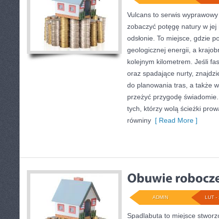
Vulcans to serwis wyprawowy 
zobaczyć potęgę natury w jej 
odsłonie. To miejsce, gdzie po
geologicznej energii, a krajo
kolejnym kilometrem. Jeśli fa
oraz spadające nurty, znajdz
do planowania tras, a także 
przeżyć przygodę świadomie.
tych, którzy wolą ścieżki pr
równiny
[ Read More ]
ADMIN
LUT - 
Spadlabuta to miejsce stworz