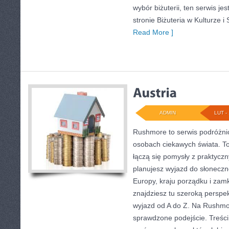
wybór biżuterii, ten serwis j
stronie Biżuteria w Kulturze i 
Read More ]
ADMIN
LUT - 
Rushmore to serwis podróżnic
osobach ciekawych świata. To
łączą się pomysły z praktycz
planujesz wyjazd do słoneczne
Europy, kraju porządku i zamk
znajdziesz tu szeroką perspe
wyjazd od A do Z. Na Rushmor
sprawdzone podejście. Treśc