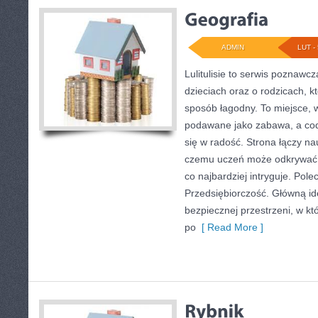
ADMIN
LUT - 
Lulitulisie to serwis poznawc
dzieciach oraz o rodzicach, k
sposób łagodny. To miejsce, 
podawane jako zabawa, a cod
się w radość. Strona łączy na
czemu uczeń może odkrywać ró
co najbardziej intryguje. Pol
Przedsiębiorczość. Główną id
bezpiecznej przestrzeni, w kt
po
[ Read More ]