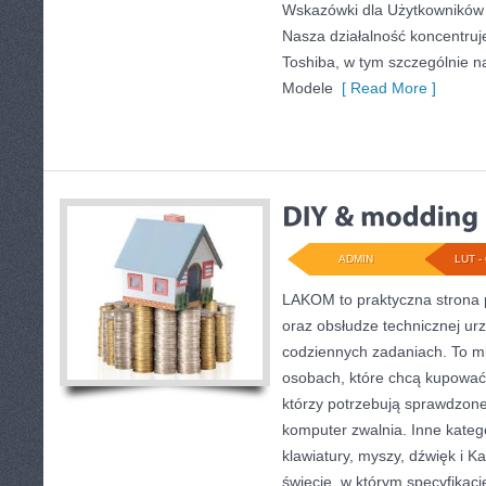
Wskazówki dla Użytkowników T
Nasza działalność koncentruj
Toshiba, w tym szczególnie na 
Modele
[ Read More ]
ADMIN
LUT - 
LAKOM to praktyczna strona
oraz obsłudze technicznej ur
codziennych zadaniach. To m
osobach, które chcą kupować 
którzy potrzebują sprawdzone
komputer zwalnia. Inne katego
klawiatury, myszy, dźwięk i K
świecie, w którym specyfikacj