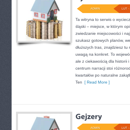
ADMIN
LUT - 
Ta witryna to serwis o wycie
śląski – miejsce, w którym op
zwiedzanie miejscowości i naj
szukasz gotowych planów, w
dłuższych tras, znajdziesz tu
uwagą na konkret. To wojewó
ale z ciekawością dla historii
centrum narracji stoi różnoro
kwartałów po naturalne zakątki
Ten
[ Read More ]
ADMIN
LUT - 