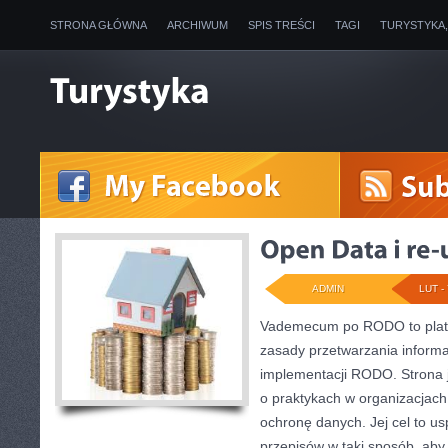
STRONA GŁÓWNA
ARCHIWUM
SPIS TREŚCI
TAGI
TURYSTYKA
ADMIN
LUT - 
Vademecum po RODO to platf
zasady przetwarzania inform
implementacji RODO. Strona 
o praktykach w organizacjach 
ochronę danych. Jej cel to u
przepisów w taki sposób, aby