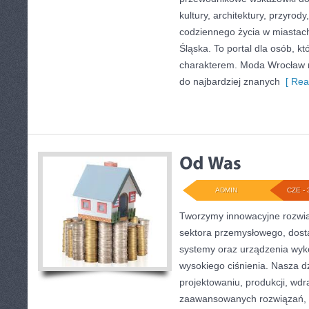
kultury, architektury, przyrod
codziennego życia w miastac
Śląska. To portal dla osób, kt
charakterem. Moda Wrocław n
do najbardziej znanych
[ Rea
ADMIN
CZE - 
Tworzymy innowacyjne rozwią
sektora przemysłowego, dosta
systemy oraz urządzenia wyko
wysokiego ciśnienia. Nasza dz
projektowaniu, produkcji, wdr
zaawansowanych rozwiązań, k