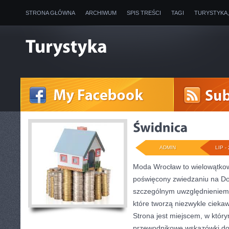
STRONA GŁÓWNA
ARCHIWUM
SPIS TREŚCI
TAGI
TURYSTYKA
ADMIN
LIP - 
Moda Wrocław to wielowątkow
poświęcony zwiedzaniu na Do
szczególnym uwzględnieniem 
które tworzą niezwykle ciekaw
Strona jest miejscem, w któ
przewodnikowe wskazówki doty