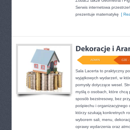
Zobacz także Geometria i Fig
Serwis internetowa przestrzeń
prezentuje matematykę
[ Rea
ADMIN
CZE - 
Sala Lacerta to praktyczny p
wyjątkowych wydarzeń, w któ
pomysły dotyczące wesel. St
myślą o osobach, które chcą
sposób bezstresowy, bez prz
pośpiechu i organizacyjnego c
którzy szukają konkretnych r
wyborem sali, menu, dekoracji
oprawy wydarzenia oraz atmo