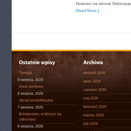
Nowości na stronie Dekoracje 
Read More ]
Tunezja
sierpień 2026
9 sierpnia, 2026
lipiec 2026
Dieta sportowa
czerwiec 2026
8 sierpnia, 2026
maj 2026
Sprzęt rehabilitacyjny
kwiecień 2026
7 sierpnia, 2026
Bohaterowie, w których się
marzec 2026
zakochasz
luty 2026
6 sierpnia, 2026