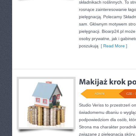
składnikach roślinnych. To str
rosnące zainteresowanie łag
pielęgnacją. Polecamy Składni
sam. Głównym motywem strony
pielęgnacji. Bioarp24.pl moż
osoby prywatne, jak i gabine
poszukują
[ Read More ]
ADMIN
CZE - 
Studio Veriss to przestrzeń o
świadomemu dbaniu o wygląd
podpowiedziom dla osób, któr
Strona ma charakter poradnik
związane z pielęgnacją skóry