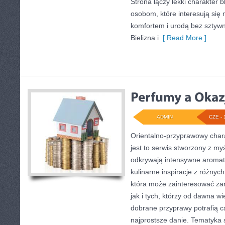
Strona łączy lekki charakter 
osobom, które interesują się
komfortem i urodą bez szty
Bielizna i
[ Read More ]
ADMIN
CZE - 
Orientalno-przyprawowy charak
jest to serwis stworzony z my
odkrywają intensywne aromaty
kulinarne inspiracje z różnych
która może zainteresować z
jak i tych, którzy od dawna w
dobrane przyprawy potrafią c
najprostsze danie. Tematyka 