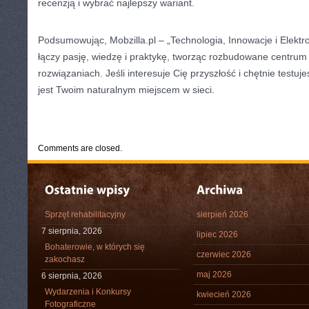
recenzją i wybrać najlepszy wariant.
Podsumowując, Mobzilla.pl – „Technologia, Innowacje i Elektron
łączy pasję, wiedzę i praktykę, tworząc rozbudowane centrum 
rozwiązaniach. Jeśli interesuje Cię przyszłość i chętnie testuj
jest Twoim naturalnym miejscem w sieci.
CATEGORIES:
TURYSTYKA, PODRÓŻE
Comments are closed.
Sprzęt rehabilitacyjny
sierpień 2026
7 sierpnia, 2026
lipiec 2026
Bohaterowie, w których się
czerwiec 2026
zakochasz
maj 2026
6 sierpnia, 2026
Wydarzenia i Konkursy
kwiecień 2026
Fotograficzne