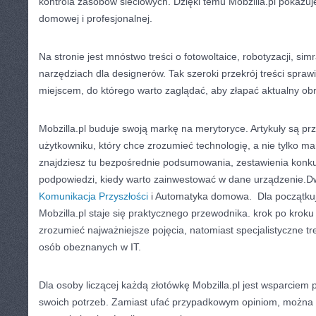
kontrola zasobów sieciowych. Dzięki temu Mobzilla.pl pokazuj
domowej i profesjonalnej.
Na stronie jest mnóstwo treści o fotowoltaice, robotyzacji, sim
narzędziach dla designerów. Tak szeroki przekrój treści sprawia
miejscem, do którego warto zaglądać, aby złapać aktualny ob
Mobzilla.pl buduje swoją markę na merytoryce. Artykuły są p
użytkowniku, który chce zrozumieć technologię, a nie tylko m
znajdziesz tu bezpośrednie podsumowania, zestawienia konk
podpowiedzi, kiedy warto zainwestować w dane urządzenie.Dw
Komunikacja Przyszłości
i Automatyka domowa. Dla początkują
Mobzilla.pl staje się praktycznego przewodnika. krok po kroku
zrozumieć najważniejsze pojęcia, natomiast specjalistyczne tr
osób obeznanych w IT.
Dla osoby liczącej każdą złotówkę Mobzilla.pl jest wsparciem 
swoich potrzeb. Zamiast ufać przypadkowym opiniom, można 