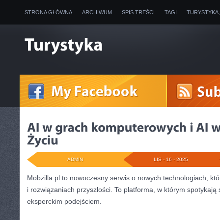
STRONA GŁÓWNA
ARCHIWUM
SPIS TREŚCI
TAGI
TURYSTYKA
ADMIN
LIS - 16 - 2025
Mobzilla.pl to nowoczesny serwis o nowych technologiach, któ
i rozwiązaniach przyszłości. To platforma, w którym spotykają s
eksperckim podejściem.