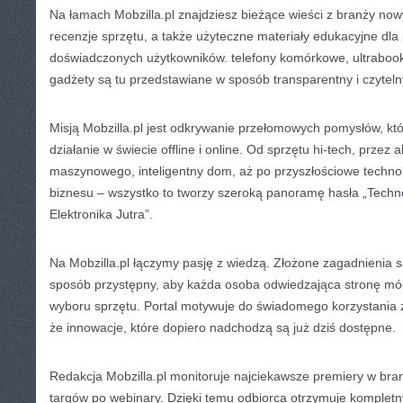
Na łamach Mobzilla.pl znajdziesz bieżące wieści z branży now
recenzje sprzętu, a także użyteczne materiały edukacyjne dla 
doświadczonych użytkowników. telefony komórkowe, ultrabooki,
gadżety są tu przedstawiane w sposób transparentny i czytel
Misją Mobzilla.pl jest odkrywanie przełomowych pomysłów, któ
działanie w świecie offline i online. Od sprzętu hi-tech, przez
maszynowego, inteligentny dom, aż po przyszłościowe technolo
biznesu – wszystko to tworzy szeroką panoramę hasła „Techno
Elektronika Jutra”.
Na Mobzilla.pl łączymy pasję z wiedzą. Złożone zagadnienia s
sposób przystępny, aby każda osoba odwiedzająca stronę m
wyboru sprzętu. Portal motywuje do świadomego korzystania z
że innowacje, które dopiero nadchodzą są już dziś dostępne.
Redakcja Mobzilla.pl monitoruje najciekawsze premiery w bra
targów po webinary. Dzięki temu odbiorca otrzymuje komplet