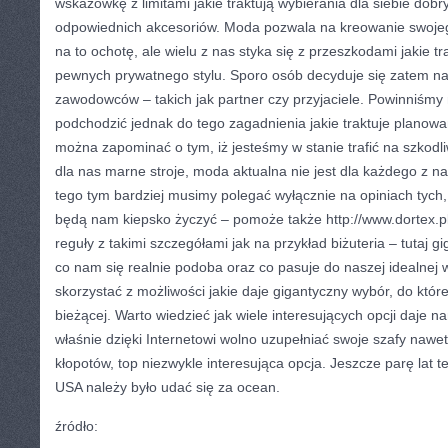
wskazówkę z limitami jakie traktują wybierania dla siebie dobry
odpowiednich akcesoriów. Moda pozwala na kreowanie swoje
na to ochotę, ale wielu z nas styka się z przeszkodami jakie t
pewnych prywatnego stylu. Sporo osób decyduje się zatem na
zawodowców – takich jak partner czy przyjaciele. Powinniśmy
podchodzić jednak do tego zagadnienia jakie traktuje planow
można zapominać o tym, iż jesteśmy w stanie trafić na szkodl
dla nas marne stroje, moda aktualna nie jest dla każdego z na
tego tym bardziej musimy polegać wyłącznie na opiniach tych, 
będą nam kiepsko życzyć – pomoże także http://www.dortex.pl/
reguły z takimi szczegółami jak na przykład biżuteria – tutaj 
co nam się realnie podoba oraz co pasuje do naszej idealnej 
skorzystać z możliwości jakie daje gigantyczny wybór, do któ
bieżącej. Warto wiedzieć jak wiele interesujących opcji daje 
właśnie dzięki Internetowi wolno uzupełniać swoje szafy naw
kłopotów, top niezwykle interesująca opcja. Jeszcze parę lat 
USA należy było udać się za ocean.
źródło: