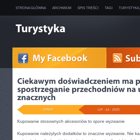
STRONA GŁÓWNA
ARCHIWUM
SPIS TREŚCI
TAGI
TURYSTYKA
ADMIN
LIP - 14 - 2025
Kupowanie stosownych akcesoriów to spore wyzwanie
Kupowanie należytych dodatków to znaczne wyzwanie. Nie k