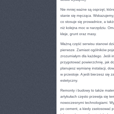
Nie mniej ważne są osprzęt, któr
stanie się męcząca. Wskazujemy, 
co stosuje się prowadnice, a takż
niż kolejna moc w narzędziu. Oma
kleje, grunt oraz masy.
Ważną część serwisu stanowi dzia
pierwsze. Zamiast ogólników poja
zrozumiałym dla każdego. Jeśli i
przygotować powierzchnię, jak do
planujesz wymianę instalacji, do
w przestoje. A jeśli bierzesz się
estetyczny.
Remonty i budowy to także mater
artykułach często przewija się 
nowoczesnymi technologiami. Wyja
po cement, a kiedy zastosować p