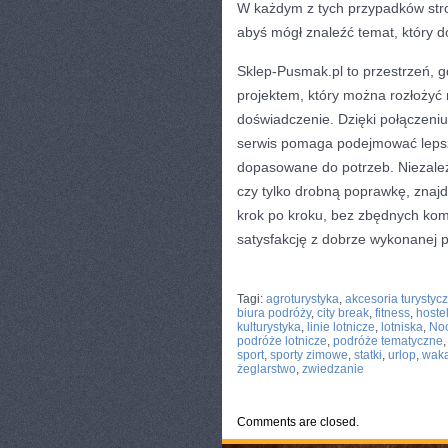
W każdym z tych przypadków stro
abyś mógł znaleźć temat, który do
Sklep-Pusmak.pl to przestrzeń, g
projektem, który można rozłożyć n
doświadczenie. Dzięki połączen
serwis pomaga podejmować lepsze 
dopasowane do potrzeb. Niezależ
czy tylko drobną poprawkę, znajdz
krok po kroku, bez zbędnych komp
satysfakcję z dobrze wykonanej p
CATEGORIES:
TURYSTYKA, PODRÓŻE
Tagi:
agroturystyka
,
akcesoria turystyc
biura podróży
,
city break
,
fitness
,
hoste
kulturystyka
,
linie lotnicze
,
lotniska
,
Noc
podróże lotnicze
,
podróże tematyczne
sport
,
sporty zimowe
,
statki
,
urlop
,
waka
żeglarstwo
,
zwiedzanie
Comments are closed.