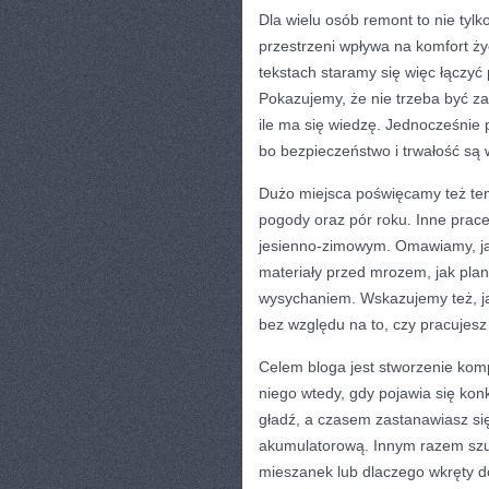
Dla wielu osób remont to nie tyl
przestrzeni wpływa na komfort ży
tekstach staramy się więc łączyć
Pokazujemy, że nie trzeba być 
ile ma się wiedzę. Jednocześnie 
bo bezpieczeństwo i trwałość są 
Dużo miejsca poświęcamy też t
pogody oraz pór roku. Inne prace 
jesienno-zimowym. Omawiamy, jak
materiały przed mrozem, jak plan
wysychaniem. Wskazujemy też, ja
bez względu na to, czy pracujesz 
Celem bloga jest stworzenie kom
niego wtedy, gdy pojawia się kon
gładź, a czasem zastanawiasz się,
akumulatorową. Innym razem szuk
mieszanek lub dlaczego wkręty 