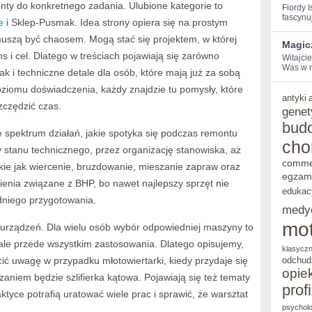
nty do konkretnego zadania. Ulubione kategorie to
Fiordy I
fascynuj
e
i Sklep-Pusmak. Idea strony opiera się na prostym
muszą być chaosem. Mogą stać się projektem, w której
Magic
s i cel. Dlatego w treściach pojawiają się zarówno
Witajcie
Was ‌w 
k i techniczne detale dla osób, które mają już za sobą
poziomu doświadczenia, każdy znajdzie tu pomysły, które
antyki
szczędzić czas.
genet
bud
 spektrum działań, jakie spotyka się podczas remontu
cho
 stanu technicznego, przez organizację stanowiska, aż
comme
ie jak wiercenie, bruzdowanie, mieszanie zapraw oraz
egzam
ienia związane z BHP, bo nawet najlepszy sprzęt nie
edukac
dniego przygotowania.
medy
mot
t urządzeń. Dla wielu osób wybór odpowiedniej maszyny to
, ale przede wszystkim zastosowania. Dlatego opisujemy,
klasycz
cić uwagę w przypadku młotowiertarki, kiedy przydaje się
odchud
opie
zaniem będzie szlifierka kątowa. Pojawiają się też tematy
prof
tyce potrafią uratować wiele prac i sprawić, że warsztat
psycholo