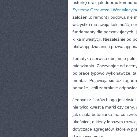
usterkę oraz jak dobrać kompone
Systemy Grzewcze i Wentylacyjn
założeniu: remont i budowa nie 
wszystko ma swoją kolejność, sen
fundamenty dla początkujących, ja
kilka inwestycji. Niezależnie od 
ułatwiają działanie i pozwalają o
Tematyka serwisu obejmuje pełne
mieszkania. Zaczynając od oceny
po prace typowo wykonawcze, tak
montaż. Pojawiają się też zagadn
pomoże, jeśli zabraknie odpowie
Jednym z filarów bloga jest świa
nie tylko kwestia marki czy ceny
jak działa betoniarka, na co zwró
ukośnica, a kiedy lepszym rozwią
dotyczące agregatów, które w prak
działa wydajniej.