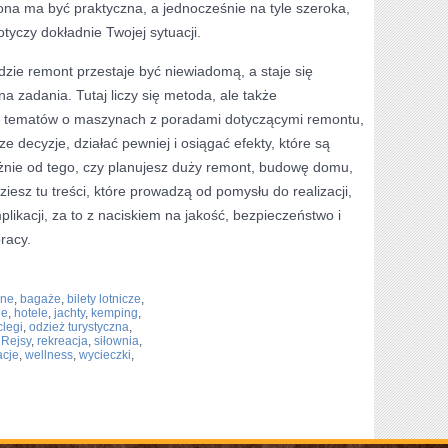
na ma być praktyczna, a jednocześnie na tyle szeroka,
tyczy dokładnie Twojej sytuacji.
dzie remont przestaje być niewiadomą, a staje się
a zadania. Tutaj liczy się metoda, ale także
iu tematów o maszynach z poradami dotyczącymi remontu,
decyzje, działać pewniej i osiągać efekty, które są
nie od tego, czy planujesz duży remont, budowę domu,
iesz tu treści, które prowadzą od pomysłu do realizacji,
likacji, za to z naciskiem na jakość, bezpieczeństwo i
racy.
zne
,
bagaże
,
bilety lotnicze
,
le
,
hotele
,
jachty
,
kemping
,
legi
,
odzież turystyczna
,
,
Rejsy
,
rekreacja
,
siłownia
,
cje
,
wellness
,
wycieczki
,