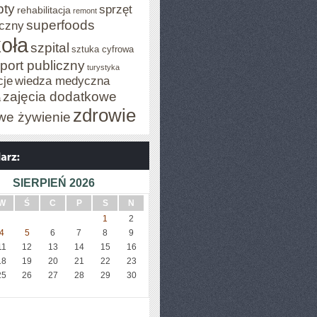
pty
sprzęt
rehabilitacja
remont
superfoods
czny
oła
szpital
sztuka cyfrowa
port publiczny
turystyka
cje
wiedza medyczna
zajęcia dodatkowe
a
zdrowie
we żywienie
SIERPIEŃ 2026
W
Ś
C
P
S
N
1
2
4
5
6
7
8
9
11
12
13
14
15
16
18
19
20
21
22
23
25
26
27
28
29
30