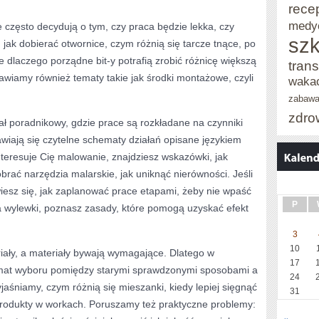
rece
medy
e często decydują o tym, czy praca będzie lekka, czy
szk
jak dobierać otwornice, czym różnią się tarcze tnące, po
e dlaczego porządne bit-y potrafią zrobić różnicę większą
trans
wiamy również tematy takie jak środki montażowe, czyli
waka
zabaw
zdro
ł poradnikowy, gdzie prace są rozkładane na czynniki
wiają się czytelne schematy działań opisane językiem
nteresuje Cię malowanie, znajdziesz wskazówki, jak
brać narzędzia malarskie, jak uniknąć nierówności. Jeśli
wiesz się, jak zaplanować prace etapami, żeby nie wpaść
P
 za wylewki, poznasz zasady, które pomogą uzyskać efekt
3
10
iały, a materiały bywają wymagające. Dlatego w
17
temat wyboru pomiędzy starymi sprawdzonymi sposobami a
24
śniamy, czym różnią się mieszanki, kiedy lepiej sięgnąć
31
rodukty w workach. Poruszamy też praktyczne problemy: