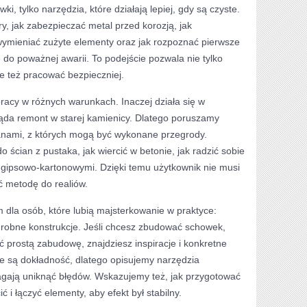
ki, tylko narzędzia, które działają lepiej, gdy są czyste.
try, jak zabezpieczać metal przed korozją, jak
ymieniać zużyte elementy oraz jak rozpoznać pierwsze
do poważnej awarii. To podejście pozwala nie tylko
e też pracować bezpieczniej.
racy w różnych warunkach. Inaczej działa się w
ląda remont w starej kamienicy. Dlatego poruszamy
anami, z których mogą być wykonane przegrody.
 ścian z pustaka, jak wiercić w betonie, jak radzić sobie
i gipsowo-kartonowymi. Dzięki temu użytkownik nie musi
 metodę do realiów.
m dla osób, które lubią majsterkowanie w praktyce:
drobne konstrukcje. Jeśli chcesz zbudować schowek,
 prostą zabudowę, znajdziesz inspiracje i konkretne
 są dokładność, dlatego opisujemy narzędzia
gają uniknąć błędów. Wskazujemy też, jak przygotować
cić i łączyć elementy, aby efekt był stabilny.