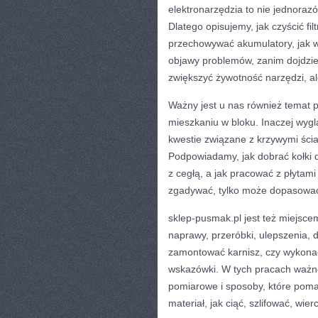
elektronarzędzia to nie jednorazów
Dlatego opisujemy, jak czyścić fil
przechowywać akumulatory, jak w
objawy problemów, zanim dojdzie 
zwiększyć żywotność narzędzi, al
Ważny jest u nas również temat p
mieszkaniu w bloku. Inaczej wyg
kwestie związane z krzywymi ści
Podpowiadamy, jak dobrać kołki do
z cegłą, a jak pracować z płytam
zgadywać, tylko może dopasować
sklep-pusmak.pl jest też miejsce
naprawy, przeróbki, ulepszenia, 
zamontować karnisz, czy wykonać
wskazówki. W tych pracach ważne
pomiarowe i sposoby, które poma
materiał, jak ciąć, szlifować, wier