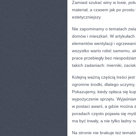
Zamiast szukać winy w losie, pok
materiał, a czasem jak po prostu 
estetyczniejszy.
Nie zapominamy o tematach związ
domów i mieszkań. W artykułach p
elementów wentylacji i ogrzewan
wszystko warto robić samemu, ale
prace przebiegły bez niespodzian
takich zadaniach: mierniki, zacisk
Kolejną ważną częścią treści je
ogromne środki, dlatego uczymy,
Pokazujemy, kiedy opłaca się kup
wypożyczenie sprzętu. Wyjaśniamy
w postaci awarii, a gdzie można 
poradach często pojawia się myśl
ma być trwały, a nie tylko ładny n
Na stronie nie brakuje też temató