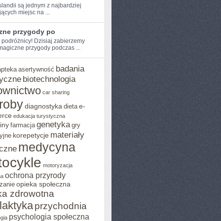
slandii są jednym z najbardziej
ących miejsc na ...
zne przygody po
 podróżnicy! Dzisiaj ⁣zabierzemy
magiczne przygody ⁤podczas ...
badania
apteka
asertywność
yczne
biotechnologia
ownictwo
car sharing
roby
diagnostyka
e-
dieta
rce
edukacja turystyczna
genetyka
iny
farmacja
gry
materiały
korepetycje
yjne
medycyna
czne
ocykle
motoryzacja
ochrona przyrody
na
opieka społeczna
zanie
ka zdrowotna
ilaktyka
przychodnia
psychologia społeczna
gia