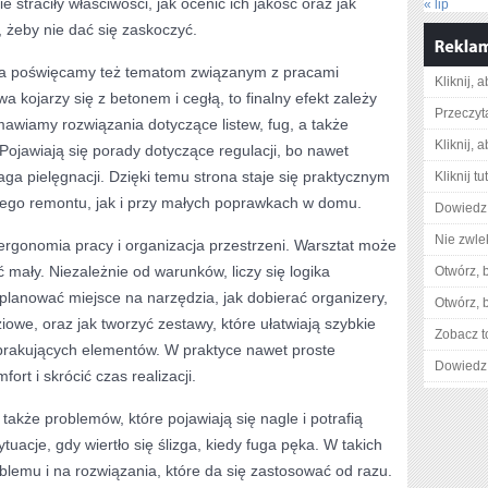
 straciły właściwości, jak ocenić ich jakość oraz jak
« lip
 żeby nie dać się zaskoczyć.
ca poświęcamy też tematom związanym z pracami
Kliknij, 
kojarzy się z betonem i cegłą, to finalny efekt zależy
Przeczyta
wiamy rozwiązania dotyczące listew, fug, a także
Kliknij, 
 Pojawiają się porady dotyczące regulacji, bo nawet
a pielęgnacji. Dzięki temu strona staje się praktycznym
Kliknij t
go remontu, jak i przy małych poprawkach w domu.
Dowiedz 
Nie zwlek
rgonomia pracy i organizacja przestrzeni. Warsztat może
 mały. Niezależnie od warunków, liczy się logika
Otwórz, 
 planować miejsce na narzędzia, jak dobierać organizery,
Otwórz, 
ziowe, oraz jak tworzyć zestawy, które ułatwiają szybkie
Zobacz t
brakujących elementów. W praktyce nawet proste
Dowiedz 
ort i skrócić czas realizacji.
także problemów, które pojawiają się nagle i potrafią
ytuacje, gdy wiertło się ślizga, kiedy fuga pęka. W takich
lemu i na rozwiązania, które da się zastosować od razu.