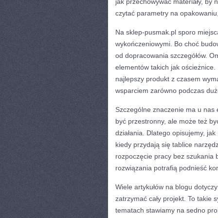
jak przechowywać materiały, by nie
czytać parametry na opakowaniu,
Na sklep-pusmak.pl sporo miejs
wykończeniowymi. Bo choć budowa 
od dopracowania szczegółów. Oma
elementów takich jak ościeżnice.
najlepszy produkt z czasem wymag
wsparciem zarówno podczas duże
Szczególne znaczenie ma u nas e
być przestronny, ale może też być
działania. Dlatego opisujemy, jak
kiedy przydają się tablice narzęd
rozpoczęcie pracy bez szukania 
rozwiązania potrafią podnieść komf
Wiele artykułów na blogu dotyczy 
zatrzymać cały projekt. To takie s
tematach stawiamy na sedno prob