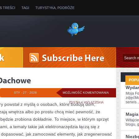
IS TREŚCI
TAGI
TURYSTYKA, PODRÓŻE
POP
Wydar
DACHY
STY - 27 - 2026
MOŻLIWOŚĆ KOMENTOWANIA
Moja Fo
zdjęćMo
I
serwis ..
ZOSTAŁA WYŁĄCZONA
ry powstał z myślą o osobach, które budują dom,
ają wnętrza albo po prostu chcą mieć pewność, że
POKRYCIA
Magia 
ędzie zrobiona dokładnie. To miejsce, w którym sprzęt
Witajcie
DACHOWE
blogu, ​
ami, a tematy takie jak elektronarzędzia łączą się z
ś dopasować, jak zamocować elementy, jak zregenerować
Niezb