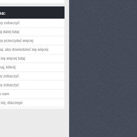
aby zobaczyć
j dalej tutaj
aby przeczytać więcej
utaj, aby dowiedzieć się więcej
się więcej tutaj
aj, kliknij
by zobaczyć
by zobaczyć
o sam
się, dlaczego