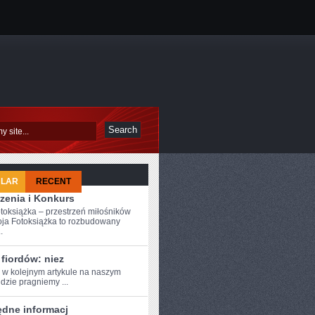
ULAR
RECENT
zenia i Konkurs
toksiążka – przestrzeń miłośników
ja Fotoksiążka to rozbudowany
.
fiordów: niez
⁣ w kolejnym ⁢artykule na​ naszym
gdzie pragniemy ...
ędne informacj