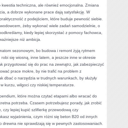
ko kwestia techniczna, ale również emocjonalna. Zmiana
cia, a dobrze wykonane prace dają satysfakcję. W
 praktyczność z podejściem, które buduje pewność siebie.
zawodowcem, żeby wykonać wiele zadań samodzielnie, o
podkreślamy, kiedy lepiej skorzystać z pomocy fachowca,
ważniejsze niż ambicja.
ematom sezonowym, bo budowa i remont żyją rytmem
robi się wiosną, inne latem, a jeszcze inne w okresie
 przygotować się do prac na zewnątrz, jak zabezpieczyć
ować prace mokre, by nie trafić na problem z
k dbać o narzędzia w trudnych warunkach, by służyły
w kurzu, wilgoci czy niskiej temperaturze.
pendium, które można czytać etapami albo wracać do
kretna potrzeba. Czasem potrzebujesz porady, jak zrobić
 czy lepiej kupić szlifierkę przewodową czy
asz wyjaśnienia, czym różni się beton B20 od innych
do drewna nie sprawdzają się w pewnych zastosowaniach.