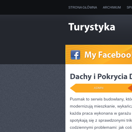
STRONA GŁÓWNA
ARCHIWUM
SP
ADMIN
Pusmak to serwis budowlany, któ
modernizują mieszkanie, wykańcz
każda praca wykonana w garażu b
spotykają się z sprawdzonymi trik
codziennymi problemami: jak co