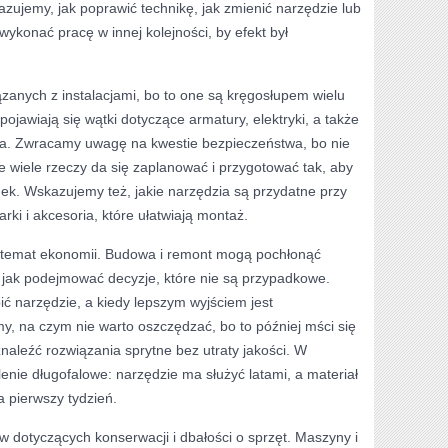
azujemy, jak poprawić technikę, jak zmienić narzędzie lub
wykonać pracę w innej kolejności, by efekt był
anych z instalacjami, bo to one są kręgosłupem wielu
ojawiają się wątki dotyczące armatury, elektryki, a także
ia. Zwracamy uwagę na kwestie bezpieczeństwa, bo nie
 wiele rzeczy da się zaplanować i przygotować tak, aby
ek. Wskazujemy też, jakie narzędzia są przydatne przy
arki i akcesoria, które ułatwiają montaż.
st temat ekonomii. Budowa i remont mogą pochłonąć
 jak podejmować decyzje, które nie są przypadkowe.
ić narzędzie, a kiedy lepszym wyjściem jest
, na czym nie warto oszczędzać, bo to później mści się
znaleźć rozwiązania sprytne bez utraty jakości. W
enie długofalowe: narzędzie ma służyć latami, a materiał
a pierwszy tydzień.
w dotyczących konserwacji i dbałości o sprzęt. Maszyny i