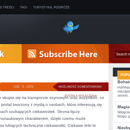
IS TREŚCI
TAGI
TURYSTYKA, PODRÓŻE
POP
Bohate
POCIĄGI
CZE - 5 - 2026
MOŻLIWOŚĆ KOMENTOWANIA
Harlequ
niezapo
W
serwis ..
ZOSTAŁA WYŁĄCZONA
e skupia się na transporcie szynowym oraz wszystkim, co
o portal tworzony z myślą o osobach, które interesują się
POLSCE
Magia 
ikach szukających ciekawostek. Strona łączy
Witajcie
blogu, ​
arnonaukowym charakterem, dzięki czemu może
w lubiących techniczne ciekawostki. Ciekawe linki to
Niezb