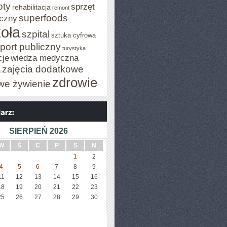
pty
sprzęt
rehabilitacja
remont
superfoods
czny
oła
szpital
sztuka cyfrowa
port publiczny
turystyka
cje
wiedza medyczna
zajęcia dodatkowe
a
zdrowie
we żywienie
SIERPIEŃ 2026
W
Ś
C
P
S
N
1
2
4
5
6
7
8
9
11
12
13
14
15
16
18
19
20
21
22
23
25
26
27
28
29
30