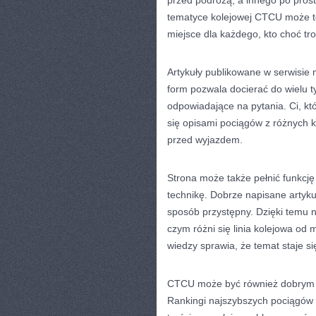
przed podróżą, a innego po prost
tematyce kolejowej CTCU może t
miejsce dla każdego, kto choć tr
Artykuły publikowane w serwisie
form pozwala docierać do wielu t
odpowiadające na pytania. Ci, kt
się opisami pociągów z różnych
przed wyjazdem.
Strona może także pełnić funkcję
technikę. Dobrze napisane artyk
sposób przystępny. Dzięki temu n
czym różni się linia kolejowa od
wiedzy sprawia, że temat staje si
CTCU może być również dobrym mi
Rankingi najszybszych pociągów s