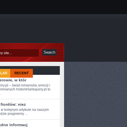
ULAR
RECENT
rowie, w któr
iny.pl – świat romansów, emocji i
mnianych historiiHarlequiny.pl to
.
fiordów: niez
⁣ w kolejnym ⁢artykule na​ naszym
gdzie pragniemy ...
ędne informacj