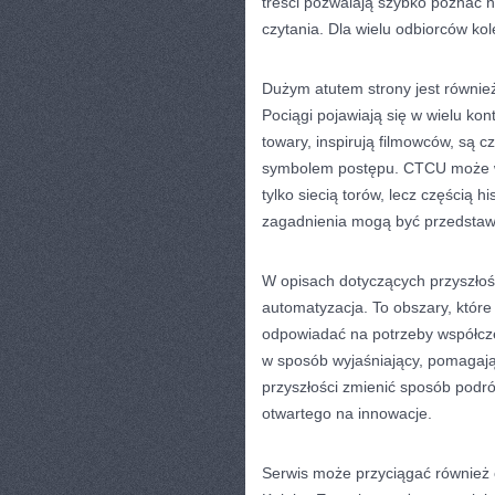
treści pozwalają szybko poznać 
czytania. Dla wielu odbiorców ko
Dużym atutem strony jest równie
Pociągi pojawiają się w wielu kon
towary, inspirują filmowców, są 
symbolem postępu. CTCU może wy
tylko siecią torów, lecz częścią h
zagadnienia mogą być przedstaw
W opisach dotyczących przyszłośc
automatyzacja. To obszary, które
odpowiadać na potrzeby współcz
w sposób wyjaśniający, pomagają
przyszłości zmienić sposób podró
otwartego na innowacje.
Serwis może przyciągać również 