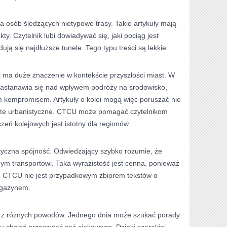
 osób śledzących nietypowe trasy. Takie artykuły mają
ty. Czytelnik lubi dowiadywać się, jaki pociąg jest
ują się najdłuższe tunele. Tego typu treści są lekkie.
j ma duże znaczenie w kontekście przyszłości miast. W
zastanawia się nad wpływem podróży na środowisko,
m kompromisem. Artykuły o kolei mogą więc poruszać nie
także urbanistyczne. CTCU może pomagać czytelnikom
zeń kolejowych jest istotny dla regionów.
atyczna spójność. Odwiedzający szybko rozumie, że
ym transportowi. Taka wyrazistość jest cenna, ponieważ
. CTCU nie jest przypadkowym zbiorem tekstów o
agazynem.
ę z różnych powodów. Jednego dnia może szukać porady