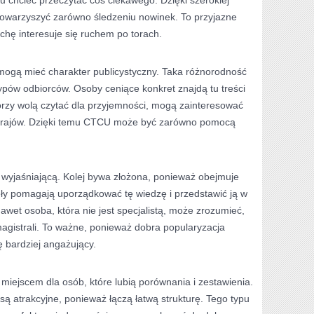
u chcieć przeczytać coś ciekawego. Dzięki szerokiej
owarzyszyć zarówno śledzeniu nowinek. To przyjazne
ochę interesuje się ruchem po torach.
 mogą mieć charakter publicystyczny. Taka różnorodność
ypów odbiorców. Osoby ceniące konkret znajdą tu treści
órzy wolą czytać dla przyjemności, mogą zainteresować
 krajów. Dzięki temu CTCU może być zarówno pomocą
 wyjaśniającą. Kolej bywa złożona, ponieważ obejmuje
uły pomagają uporządkować tę wiedzę i przedstawić ją w
awet osoba, która nie jest specjalistą, może zrozumieć,
 magistrali. To ważne, ponieważ dobra popularyzacja
ę bardziej angażujący.
ejscem dla osób, które lubią porównania i zestawienia.
ą atrakcyjne, ponieważ łączą łatwą strukturę. Tego typu