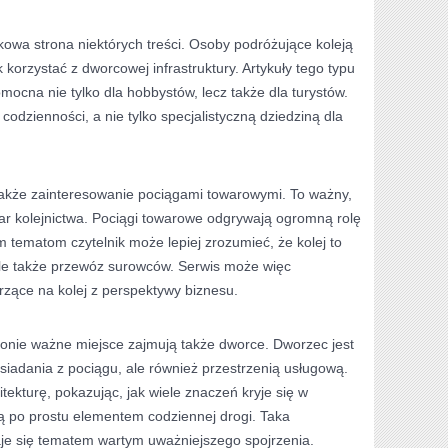
owa strona niektórych treści. Osoby podróżujące koleją
 korzystać z dworcowej infrastruktury. Artykuły tego typu
mocna nie tylko dla hobbystów, lecz także dla turystów.
 codzienności, a nie tylko specjalistyczną dziedziną dla
kże zainteresowanie pociągami towarowymi. To ważny,
ar kolejnictwa. Pociągi towarowe odgrywają ogromną rolę
m tematom czytelnik może lepiej zrozumieć, że kolej to
 ale także przewóz surowców. Serwis może więc
rzące na kolej z perspektywy biznesu.
ronie ważne miejsce zajmują także dworce. Dworzec jest
ysiadania z pociągu, ale również przestrzenią usługową.
ekturę, pokazując, jak wiele znaczeń kryje się w
są po prostu elementem codziennej drogi. Taka
aje się tematem wartym uważniejszego spojrzenia.