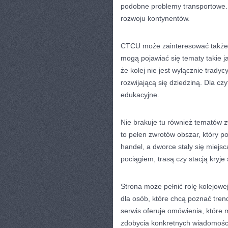
podobne problemy transportowe. T
rozwoju kontynentów.
CTCU może zainteresować także os
mogą pojawiać się tematy takie j
że kolej nie jest wyłącznie trady
rozwijającą się dziedziną. Dla cz
edukacyjne.
Nie brakuje tu również tematów z
to pełen zwrotów obszar, który po
handel, a dworce stały się miej
pociągiem, trasą czy stacją kryje
Strona może pełnić rolę kolejowe
dla osób, które chcą poznać tren
serwis oferuje omówienia, które 
zdobycia konkretnych wiadomości.