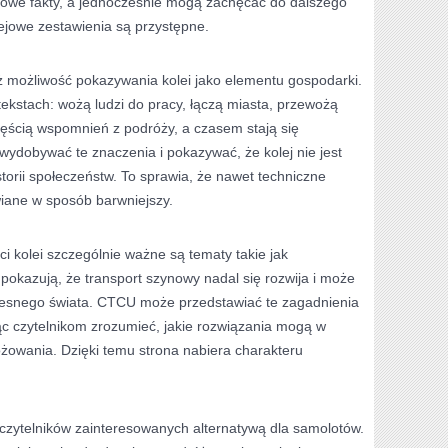
nowe fakty, a jednocześnie mogą zachęcać do dalszego
lejowe zestawienia są przystępne.
ż możliwość pokazywania kolei jako elementu gospodarki.
tekstach: wożą ludzi do pracy, łączą miasta, przewożą
częścią wspomnień z podróży, a czasem stają się
dobywać te znaczenia i pokazywać, że kolej nie jest
istorii społeczeństw. To sprawia, że nawet techniczne
iane w sposób barwniejszy.
i kolei szczególnie ważne są tematy takie jak
 pokazują, że transport szynowy nadal się rozwija i może
esnego świata. CTCU może przedstawiać te zagadnienia
c czytelnikom zrozumieć, jakie rozwiązania mogą w
żowania. Dzięki temu strona nabiera charakteru
czytelników zainteresowanych alternatywą dla samolotów.