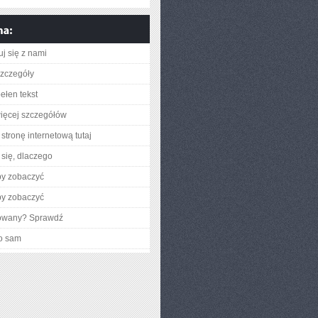
uj się z nami
zczegóły
ełen tekst
ięcej szczegółów
stronę internetową tutaj
się, dlaczego
by zobaczyć
by zobaczyć
gowany? Sprawdź
o sam