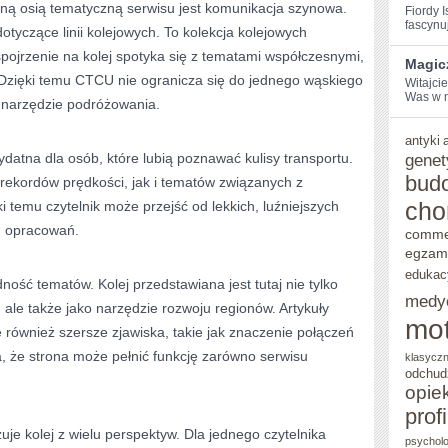
wną osią tematyczną serwisu jest komunikacja szynowa.
Fiordy I
fascynuj
otyczące linii kolejowych. To kolekcja kolejowych
pojrzenie na kolej spotyka się z tematami współczesnymi,
Magic
. Dzięki temu CTCU nie ogranicza się do jednego wąskiego
Witajcie
Was ‌w 
o narzędzie podróżowania.
antyki
datna dla osób, które lubią poznawać kulisy transportu.
genet
bud
rekordów prędkości, jak i tematów związanych z
cho
i temu czytelnik może przejść od lekkich, luźniejszych
h opracowań.
comme
egzam
edukac
ność tematów. Kolej przedstawiana jest tutaj nie tylko
medy
 ale także jako narzędzie rozwoju regionów. Artykuły
mot
e również szersze zjawiska, takie jak znaczenie połączeń
a, że strona może pełnić funkcję zarówno serwisu
klasycz
odchud
opie
prof
je kolej z wielu perspektyw. Dla jednego czytelnika
psycholo