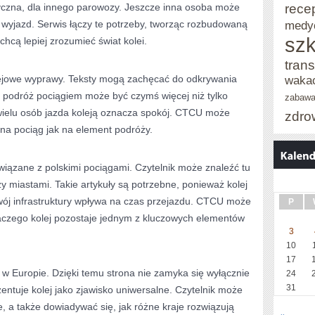
rece
yczna, dla innego parowozy. Jeszcze inna osoba może
 wyjazd. Serwis łączy te potrzeby, tworząc rozbudowaną
medy
szk
chcą lepiej zrozumieć świat kolei.
trans
jowe wyprawy. Teksty mogą zachęcać do odkrywania
waka
e podróż pociągiem może być czymś więcej niż tylko
zabaw
wielu osób jazda koleją oznacza spokój. CTCU może
zdro
 na pociąg jak na element podróży.
iązane z polskimi pociągami. Czytelnik może znaleźć tu
zy miastami. Takie artykuły są potrzebne, ponieważ kolej
zwój infrastruktury wpływa na czas przejazdu. CTCU może
P
aczego kolej pozostaje jednym z kluczowych elementów
3
10
17
 w Europie. Dzięki temu strona nie zamyka się wyłącznie
24
31
zentuje kolej jako zjawisko uniwersalne. Czytelnik może
 a także dowiadywać się, jak różne kraje rozwiązują