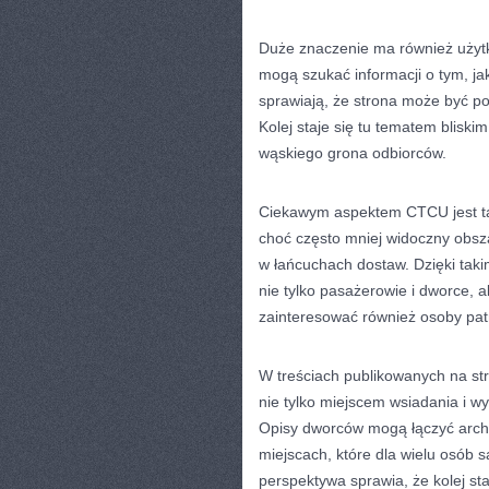
Duże znaczenie ma również użytk
mogą szukać informacji o tym, jak
sprawiają, że strona może być po
Kolej staje się tu tematem bliskim
wąskiego grona odbiorców.
Ciekawym aspektem CTCU jest ta
choć często mniej widoczny obsz
w łańcuchach dostaw. Dzięki taki
nie tylko pasażerowie i dworce,
zainteresować również osoby pat
W treściach publikowanych na st
nie tylko miejscem wsiadania i w
Opisy dworców mogą łączyć archit
miejscach, które dla wielu osób 
perspektywa sprawia, że kolej st