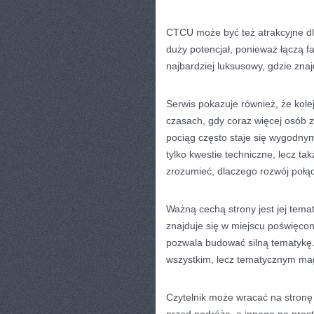
CTCU może być też atrakcyjne dla
duży potencjał, ponieważ łączą fak
najbardziej luksusowy, gdzie znajd
Serwis pokazuje również, że kole
czasach, gdy coraz więcej osób 
pociąg często staje się wygodny
tylko kwestie techniczne, lecz 
zrozumieć, dlaczego rozwój połąc
Ważną cechą strony jest jej tem
znajduje się w miejscu poświęcon
pozwala budować silną tematykę
wszystkim, lecz tematycznym m
Czytelnik może wracać na stron