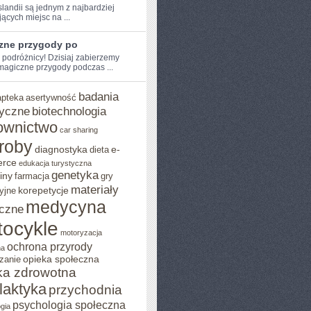
slandii są jednym z najbardziej
ących miejsc na ...
zne przygody po
 podróżnicy! Dzisiaj ⁣zabierzemy
magiczne przygody ⁤podczas ...
badania
apteka
asertywność
yczne
biotechnologia
ownictwo
car sharing
roby
diagnostyka
e-
dieta
rce
edukacja turystyczna
genetyka
iny
farmacja
gry
materiały
korepetycje
yjne
medycyna
czne
ocykle
motoryzacja
ochrona przyrody
na
opieka społeczna
zanie
ka zdrowotna
ilaktyka
przychodnia
psychologia społeczna
gia