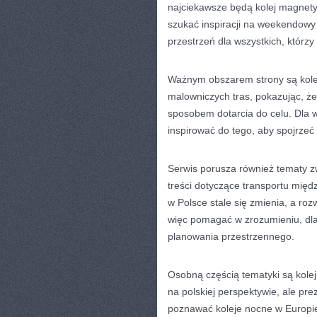
najciekawsze będą kolej magnet
szukać inspiracji na weekendowy
przestrzeń dla wszystkich, którzy 
Ważnym obszarem strony są kole
malowniczych tras, pokazując, ż
sposobem dotarcia do celu. Dla 
inspirować do tego, aby spojrzeć
Serwis porusza również tematy zw
treści dotyczące transportu międ
w Polsce stale się zmienia, a ro
więc pomagać w zrozumieniu, dl
planowania przestrzennego.
Osobną częścią tematyki są kolej
na polskiej perspektywie, ale pre
poznawać koleje nocne w Europie,