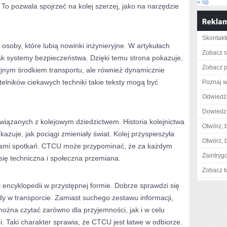
« lip
o pozwala spojrzeć na kolej szerzej, jako na narzędzie
Skontakt
oby, które lubią nowinki inżynieryjne. W artykułach
Zobacz s
ak systemy bezpieczeństwa. Dzięki temu strona pokazuje,
Zobacz p
cyjnym środkiem transportu, ale również dynamicznie
ytelników ciekawych techniki takie teksty mogą być
Poznaj w
Odwiedź 
Dowiedz 
wiązanych z kolejowym dziedzictwem. Historia kolejnictwa
Otwórz, 
kazuje, jak pociągi zmieniały świat. Kolej przyspieszyła
Otwórz, 
scami spotkań. CTCU może przypominać, że za każdym
Zaintry
 się techniczna i społeczna przemiana.
Zobacz t
j encyklopedii w przystępnej formie. Dobrze sprawdzi się
dy w transporcie. Zamiast suchego zestawu informacji,
można czytać zarówno dla przyjemności, jak i w celu
 Taki charakter sprawia, że CTCU jest łatwe w odbiorze.