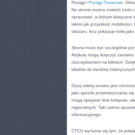
Pociągi i
Pociągi Towarowe
. Głó
Na stronie można znaleźć treści d
opracowań, w którym klasyczne s
takimi jak przyszłość mobilności
obszaru, lecz pokazuje kolej jak
Strona może być szczególnie przy
Artykuły mogą dotyczyć zarówno 
oszczędzaniem na biletach. Dzięk
tekstów do bardziej historycznyc
Dużą zaletą serwisu jest różnorod
jako sposób przemieszczania się,
mogą opisywać linie kolejowe, al
regionalnych. Taki zakres sprawi
informacyjnego.
CTCU wyróżnia się tym, że pokazu