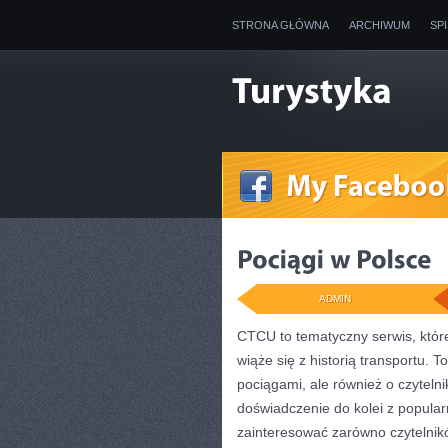
STRONA GŁÓWNA
ARCHIWUM
SP
ADMIN
CTCU to tematyczny serwis, któr
wiąże się z historią transportu. T
pociągami, ale również o czyteln
doświadczenie do kolei z popul
zainteresować zarówno czytelnikó